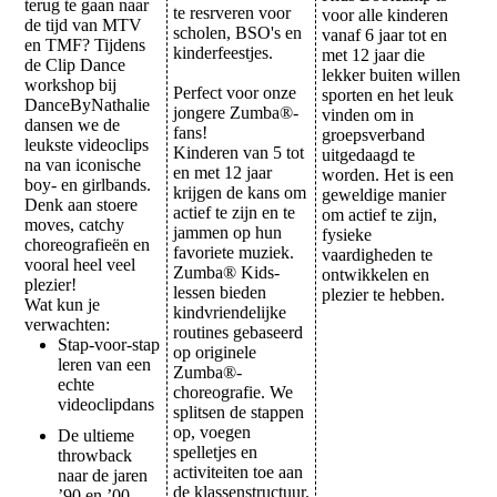
terug te gaan naar
te resrveren voor
voor alle kinderen
de tijd van MTV
scholen, BSO's en
vanaf 6 jaar tot en
en TMF? Tijdens
kinderfeestjes.
met 12 jaar die
de Clip Dance
lekker buiten willen
workshop bij
Perfect voor onze
sporten en het leuk
DanceByNathalie
jongere Zumba®-
vinden om in
dansen we de
fans!
groepsverband
leukste videoclips
Kinderen van 5 tot
uitgedaagd te
na van iconische
en met 12 jaar
worden. Het is een
boy- en girlbands.
krijgen de kans om
geweldige manier
Denk aan stoere
actief te zijn en te
om actief te zijn,
moves, catchy
jammen op hun
fysieke
choreografieën en
favoriete muziek.
vaardigheden te
vooral heel veel
Zumba® Kids-
ontwikkelen en
plezier!
lessen bieden
plezier te hebben.
Wat kun je
kindvriendelijke
verwachten:
routines gebaseerd
Stap-voor-stap
op originele
leren van een
Zumba®-
echte
choreografie. We
videoclipdans
splitsen de stappen
op, voegen
De ultieme
spelletjes en
throwback
activiteiten toe aan
naar de jaren
de klassenstructuur.
’90 en ’00